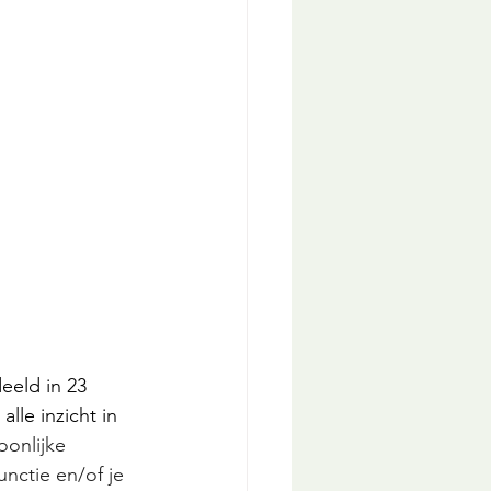
eeld in 23 
lle inzicht in 
onlijke 
nctie en/of je 