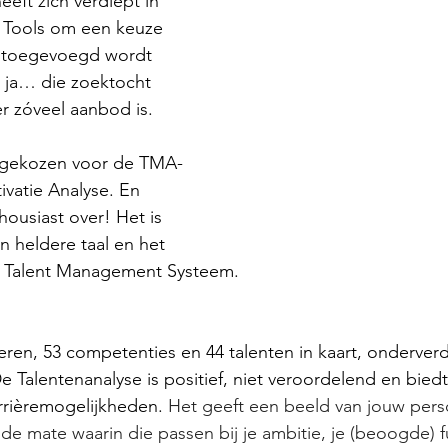
ft zich verdiept in 
l Tools om een keuze 
 toegevoegd wordt 
 ja… die zoektocht 
r zóveel aanbod is.
 gekozen voor de TMA-
vatie Analyse. En 
housiast over! Het is 
 heldere taal en het 
d Talent Management Systeem. 
eren, 53 competenties en 44 talenten in kaart, onderverd
 Talentenanalyse is positief, niet veroordelend en biedt a
rrièremogelijkheden. 
Het geeft een beeld van jouw perso
e mate waarin die passen bij je ambitie, je (beoogde) fu