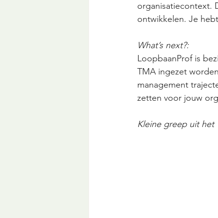
organisatiecontext. D
ontwikkelen. Je hebt
What’s next?:
LoopbaanProf is bezig
TMA ingezet worden b
management trajecten
zetten voor jouw org
Kleine greep uit he