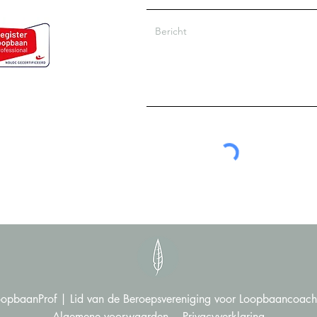
opbaanProf |
Lid van de Beroepsvereniging voor Loopbaancoac
Algemene voorwaarden
.
Privacyverklaring