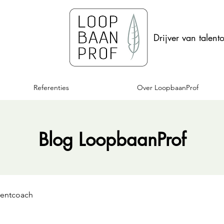
Drijver van talent
Referenties
Over LoopbaanProf
Blog LoopbaanProf
lentcoach