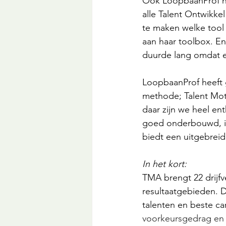
Ook LoopbaanProf hee
alle Talent Ontwikke
te maken welke tool
aan haar toolbox. En
duurde lang omdat e
LoopbaanProf heeft
methode; Talent Moti
daar zijn we heel ent
goed onderbouwd, in
biedt een uitgebrei
In het kort:
TMA brengt 22 drijfv
resultaatgebieden. De
talenten en beste ca
voorkeursgedrag en d