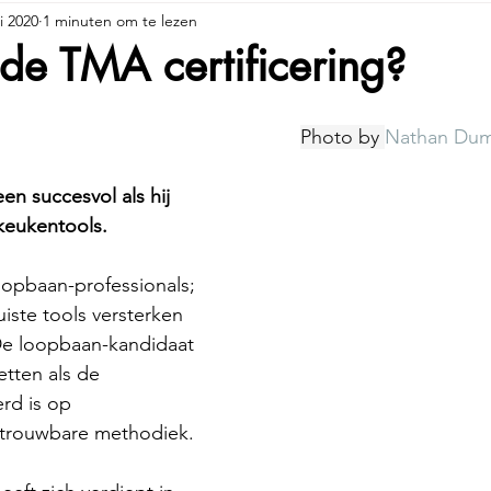
i 2020
1 minuten om te lezen
e TMA certificering?
Photo by 
Nathan Dum
een succesvol als hij 
keukentools.
oopbaan-professionals; 
uiste tools versterken 
De loopbaan-kandidaat 
etten als de 
rd is op 
etrouwbare methodiek.