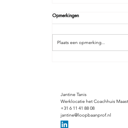
Opmerkingen
Plaats een opmerking...
Loopbaancoaching is
maatwerk.
Jantine Tanis
Werklocatie het Coachhuis Maast
+31 6 11 41 88 08
jantine@loopbaanprof.nl