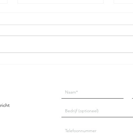
Studiekeuze maken op basis
5 vr
van een blikseminslag,
Anal
genaamd intuïtie.
richt