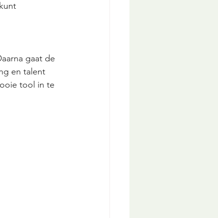
kunt 
 Daarna gaat de 
g en talent 
oie tool in te 