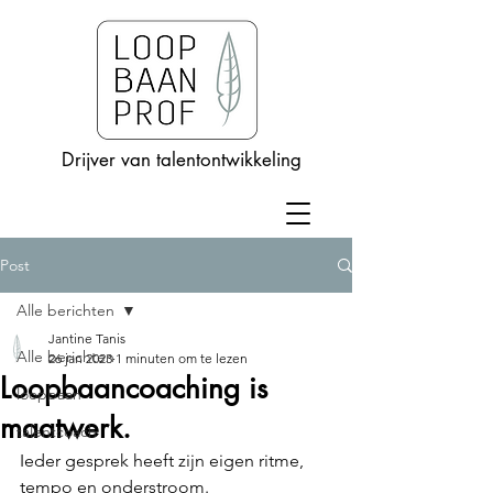
Drijver van talentontwikkeling
Blog LoopbaanProf
Post
Alle berichten
Jantine Tanis
Alle berichten
26 jan 2023
1 minuten om te lezen
Loopbaancoaching is
loopbaan
maatwerk.
talentcoach
Ieder gesprek heeft zijn eigen ritme, 
tempo en onderstroom.