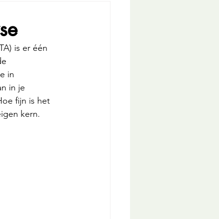
se
A) is er één 
de 
e in 
 in je 
oe fijn is het 
igen kern. 