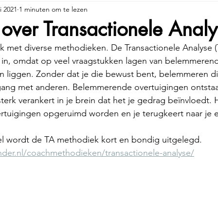
i 2021
1 minuten om te lezen
over Transactionele Analy
k met diverse methodieken. De Transactionele Analyse (T
ak in, omdat op veel vraagstukken lagen van belemmeren
n liggen. Zonder dat je die bewust bent, belemmeren di
ang met anderen. Belemmerende overtuigingen ontstaan
sterk verankert in je brein dat het je gedrag beïnvloedt. H
rtuigingen opgeruimd worden en je terugkeert naar je e
el wordt de TA methodiek kort en bondig uitgelegd. 
nder.nl/coachmethodieken/transactionele-analyse/