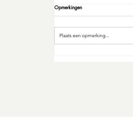
Opmerkingen
Plaats een opmerking...
Loopbaancoaching is
maatwerk.