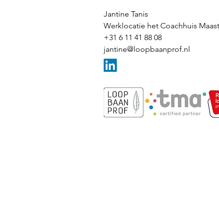
Jantine Tanis
Werklocatie het Coachhuis Maast
+31 6 11 41 88 08
jantine@loopbaanprof.nl