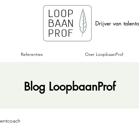
Drijver van talent
Referenties
Over LoopbaanProf
Blog LoopbaanProf
lentcoach